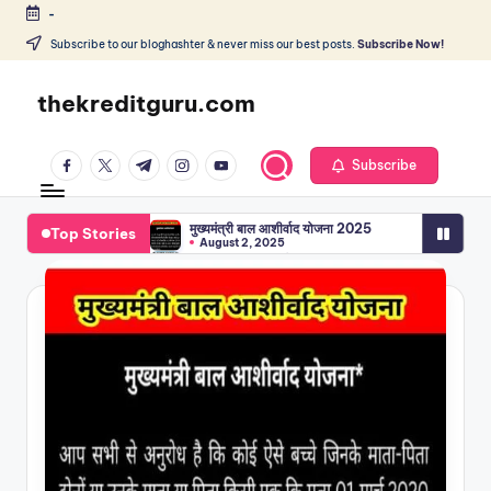
-
Skip
Subscribe to our bloghashter & never miss our best posts.
Subscribe Now!
to
content
thekreditguru.com
facebook.com
twitter.com
t.me
instagram.com
youtube.com
Subscribe
मुख्यमंत्री बाल आशीर्वाद योजना 2025
Top Stories
August 2, 2025
प्रधानमंत्री आवास योजना (शहरी)2025
July 17, 2025
Aadhar Card Address Change Online कैसे बदलें? आवश्य
June 15, 2025
Aadhar Card Se 10000 Loan Kaise Le? 2025 मे
June 11, 2025
Aadhar card download by name and date of bi
June 5, 2025
अपने क्रेडिट कार्ड का बिलिंग चक्र कैसे बदलें? बेहतर नकद प्र
May 28, 2025
Passport kaise banaye |पासपोर्ट कैसे बनाएं 2025 में?
May 21, 2025
Ration Card EKyc 2025 :अपने घर से राशन कार्ड की ई-केवा
April 26, 2025
Udhyog Aadhar registration 2025 में