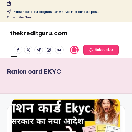
-
Skip
Subscribe to our bloghashter & never miss our best posts.
Subscribe Now!
to
content
thekreditguru.com
facebook.com
twitter.com
t.me
instagram.com
youtube.com
Subscribe
Ration card EKYC