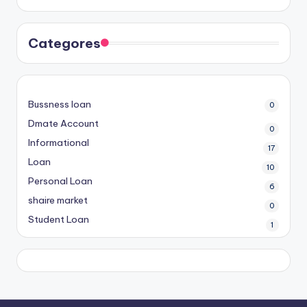
Categores
Bussness loan
0
Dmate Account
0
Informational
17
Loan
10
Personal Loan
6
shaire market
0
Student Loan
1